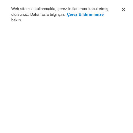
Destek
Web sitemizi kullanmakla, çerez kullanımını kabul etmiş
olursunuz. Daha fazla bilgi için,
Çerez Bildirimimize
Hakkımızda
bakın.
Sisteme giriş
Kayıt ol
Login Help
İletişim
Haberler
Dünyada Biz
İş Ortaklarımız
Menü
Search
Anasayfa
Ürünler
Genel Anons ve Sesli Alarm Sistemleri
Ürünler
EN 54-24 Hoparlör
Tavan Tipi Hoparlör
6 W 6,5" metal tavan hoparlörü EN 54
Ürünler
Genel Bakış
Yangın Algılama Sistemleri