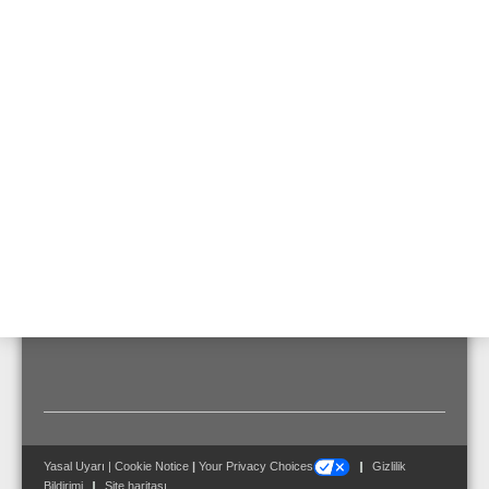
1 m
Sensitivity EN 54-24, max
97.5 dB
1 m
Transformatör güç prizleri
6 / 3 / 1,5 W
Aktarma aralığı
404 ... 10100 Hz
Ortam sıcaklığı
-20 °C ... 150 °C
Ebatlar
ø: 220 mm D: 111 mm
Yasal Uyarı
|
Cookie Notice
|
Your Privacy Choices
Gizlilik
Bildirimi
Site haritası