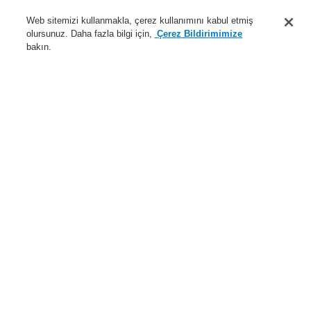
Destek
Web sitemizi kullanmakla, çerez kullanımını kabul etmiş
olursunuz. Daha fazla bilgi için,
Çerez Bildirimimize
Hakkımızda
bakın.
Sisteme giriş
Kayıt ol
Login Help
İletişim
Haberler
Dünyada Biz
İş Ortaklarımız
Menü
Search
Anasayfa
Ürünler
Genel Anons ve Sesli Alarm Sistemleri
Ürünler
EN 54-24 Hoparlör
Tavan Tipi Hoparlör
6 W 6,5" metal tavan hoparlörü EN 54
Ürünler
Genel Bakış
Yangın Algılama Sistemleri