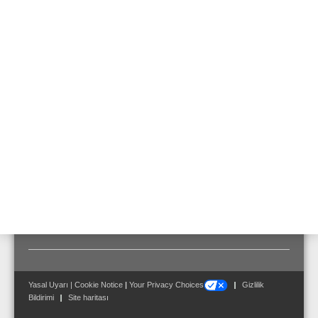
belirtildiği şekilde kullanılmasının gerektiği durumlarda, isteğe bağlı
olarak termik sigorta ve aynı zamanda seramik bağlantı
kelepçesinin sipariş edilmesi de mümkündür (ayrıca EN 54-24
onaylıdır).
Aksesuarlar
İsteğe bağlı olarak:
582408.FD Yangın kubbesi (FE 165.1), tavan
hoparlörleri için, Parça No. 582408, 582408.SAFE
Yasal Uyarı
|
Cookie Notice
|
Your Privacy Choices
Gizlilik
Bildirimi
Site haritası