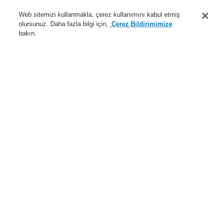
Destek
Web sitemizi kullanmakla, çerez kullanımını kabul etmiş
olursunuz. Daha fazla bilgi için,
Çerez Bildirimimize
Hakkımızda
bakın.
Sisteme giriş
Kayıt ol
Login Help
İletişim
Haberler
Dünyada Biz
İş Ortaklarımız
Menü
Search
Anasayfa
Ürünler
Yangın Algılama Sistemleri
ESSER by Honeywell
Ürünler
Montaj ve Bakım
Montaj Aksesuarları
Üst ray montajı için kontrol rölesi
Ürünler
Genel Bakış
Yangın Algılama Sistemleri