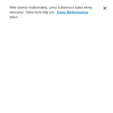
Destek
Web sitemizi kullanmakla, çerez kullanımını kabul etmiş
olursunuz. Daha fazla bilgi için,
Çerez Bildirimimize
Hakkımızda
bakın.
Sisteme giriş
Kayıt ol
Login Help
İletişim
Haberler
Dünyada Biz
İş Ortaklarımız
Menü
Search
Anasayfa
Ürünler
Yangın Algılama Sistemleri
ESSER by Honeywell
Ürünler
Transponderler | Giriş ve Çıkış Modülleri
esserbus®
Ürünler
Genel Bakış
Yangın Algılama Sistemleri