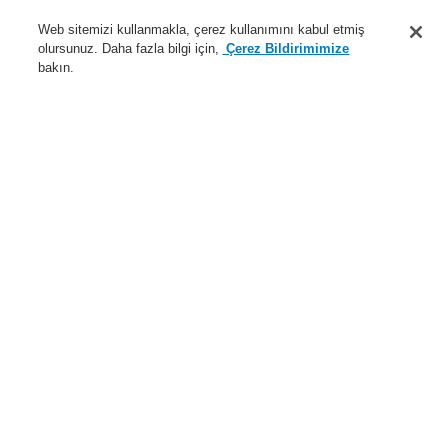
Destek
Web sitemizi kullanmakla, çerez kullanımını kabul etmiş
olursunuz. Daha fazla bilgi için,
Çerez Bildirimimize
Hakkımızda
bakın.
Sisteme giriş
Kayıt ol
Login Help
İletişim
Haberler
Dünyada Biz
İş Ortaklarımız
Menü
Search
Anasayfa
Ürünler
Yangın Algılama Sistemleri
ESSER by Honeywell
Ürünler
Kontrol Panelleri
FlexES Kontrol Paneli
FlexES Sistem Modülleri
Ürünler
Genel Bakış
Yangın Algılama Sistemleri