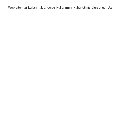
Web sitemizi kullanmakla, çerez kullanımını kabul etmiş olursunuz. Daha 
Ürünler
Uygulamalar
D
Anasayfa
Destek
Downloads
Yangı
Destek
Eğitim
Do
Downloads
Li
Yangın Algılama Sistemleri
Li
Ka
Honeywell
Ha
ESSER by Honeywell
Ha