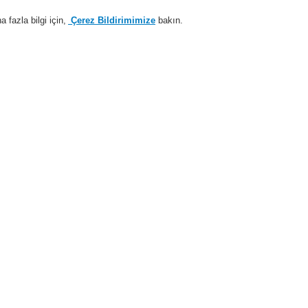
fazla bilgi için,
Çerez Bildirimimize
bakın.
Sisteme giriş
Kayıt ol
Login Help
estek
Hakkımızda
Haberler
İş Ortaklarımız
n Algılama Sistemleri
Honeywell
ESSER by Honeywell Teknik Dökümanlar
Özel Uygulamalar için Dedektörl
syayı indirmek için lütfen bağlantıya tıklayın.
neer Isı Dedektörü
neer Duman Dedektörü
nal Tipi Dedektör
va Örneklemeli Duman Dedektörü - Titanus
va Örneklemeli Duman Dedektörü Titanus Aksesuarları