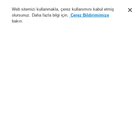
Destek
Web sitemizi kullanmakla, çerez kullanımını kabul etmiş
olursunuz. Daha fazla bilgi için,
Çerez Bildirimimize
Hakkımızda
bakın.
Sisteme giriş
Kayıt ol
Login Help
İletişim
Haberler
Dünyada Biz
İş Ortaklarımız
Menü
Search
Anasayfa
Ürünler
Tehlike Yönetim Sistemleri
Ürünler
$name
USB program kilidi (dongle) olan WINMAGLite
Ürünler
Genel Bakış
Yangın Algılama Sistemleri