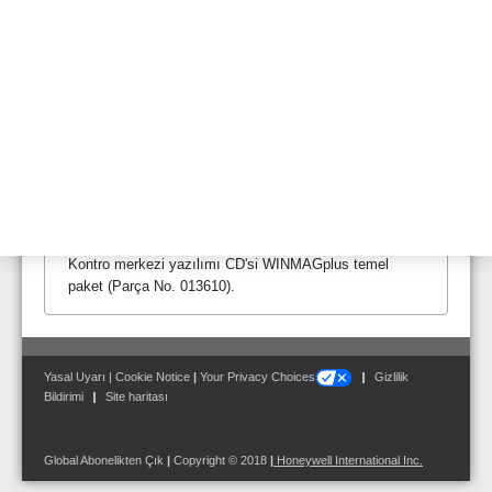
Donanım ve yazılım gereksinimleri:
Pentium 3 GHz veya üzeri, min. 512 MB RAM , min. 1
GB sabit disk, min. 4 MB görüntü belleği olan XGA
grafik kartı, 1024 x 768 piksel monitör, harici hoparlörlü
ses kartı, Windows XP Professional SP2, Vista,
Windows 7 ve Windows 2003 Server, Internet Explorer
6.0 veya üzeri.
Karşıdan yükleme alanındaki sipariş formunu kullanın.
Bu ürün için eğitim verilebilir. Eğitim departmanımızla
iletişime geçebilirsiniz.
Teslimat Kapsamı
:
Kontro merkezi yazılımı CD'si WINMAGplus temel
paket (Parça No. 013610).
Yasal Uyarı
|
Cookie Notice
|
Your Privacy Choices
Gizlilik
Bildirimi
Site haritası
Global Abonelikten Çık
|
Copyright © 2018
|
Honeywell International Inc.