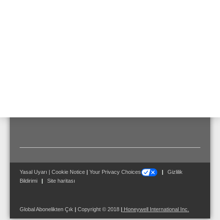
prizleri
Aktarma aralığı
237 ... 21100 Hz
Ortam sıcaklığı
-20 °C ... 150 °C
Ebatlar
G: 370 mm Y: 255 mm D:
291 mm
Yasal Uyarı
|
Cookie Notice
|
Your Privacy Choices
Gizlilik
Bildirimi
Site haritası
Global Abonelikten Çık
|
Copyright © 2018
|
Honeywell International Inc.