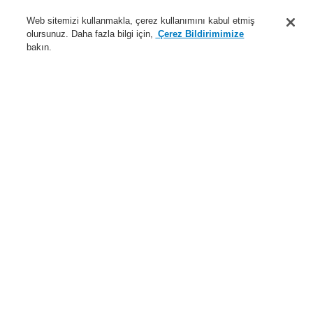
Destek
Web sitemizi kullanmakla, çerez kullanımını kabul etmiş
olursunuz. Daha fazla bilgi için,
Çerez Bildirimimize
Hakkımızda
bakın.
Sisteme giriş
Kayıt ol
Login Help
İletişim
Haberler
Dünyada Biz
İş Ortaklarımız
Menü
Search
Anasayfa
Ürünler
Genel Anons ve Sesli Alarm Sistemleri
Ürünler
EN 54-24 Hoparlör
Korna Tipi Hoparlör
30 W 2 yollu ABS koni tip hoparlör EN 54
Ürünler
Genel Bakış
Yangın Algılama Sistemleri