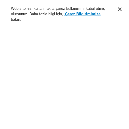
Destek
Web sitemizi kullanmakla, çerez kullanımını kabul etmiş
olursunuz. Daha fazla bilgi için,
Çerez Bildirimimize
Hakkımızda
bakın.
Sisteme giriş
Kayıt ol
Login Help
İletişim
Haberler
Dünyada Biz
İş Ortaklarımız
Menü
Search
Anasayfa
Ürünler
Genel Anons ve Sesli Alarm Sistemleri
Ürünler
EN 54-24 Hoparlör
Kabin Tipi Hoparlör
2 x 6 W, 2 x 4" MDF AB- duvar yüzeyi hoparlörü EN 54
Ürünler
Genel Bakış
Yangın Algılama Sistemleri