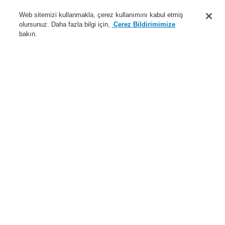
Destek
Web sitemizi kullanmakla, çerez kullanımını kabul etmiş
olursunuz. Daha fazla bilgi için,
Çerez Bildirimimize
Hakkımızda
bakın.
Sisteme giriş
Kayıt ol
Login Help
İletişim
Haberler
Dünyada Biz
İş Ortaklarımız
Menü
Search
Anasayfa
Ürünler
Genel Anons ve Sesli Alarm Sistemleri
Ürünler
EN 54-24 Hoparlör
Kabin Tipi Hoparlör
6 W, 6.5" yuvarlak metal, duvara ve tavana monte hoparlörler
EN 54
Ürünler
Genel Bakış