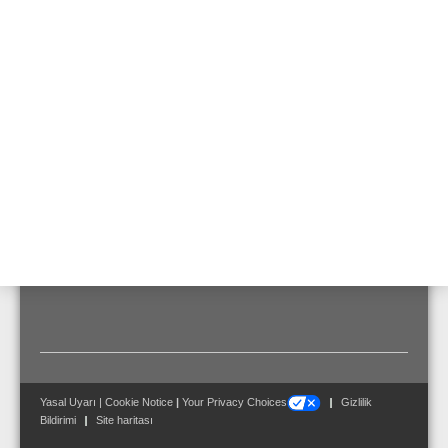
Sensitivity EN 54-24, max
100.7 dB
1 m
Transformatör güç prizleri
10 / 6 / 3 / 1,5 W
Aktarma aralığı
290 ... 23400 Hz
Ortam sıcaklığı
-20 °C ... 150 °C
Ebatlar
ø: 170 mm D: 75 mm
Yasal Uyarı
|
Cookie Notice
|
Your Privacy Choices
Gizlilik
Bildirimi
Site haritası