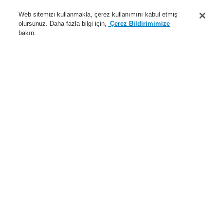
Destek
Web sitemizi kullanmakla, çerez kullanımını kabul etmiş
olursunuz. Daha fazla bilgi için,
Çerez Bildirimimize
Hakkımızda
bakın.
Sisteme giriş
Kayıt ol
Login Help
İletişim
Haberler
Dünyada Biz
İş Ortaklarımız
Menü
Search
Anasayfa
Ürünler
Genel Anons ve Sesli Alarm Sistemleri
Ürünler
EN 54-24 Hoparlör
Kabin Tipi Hoparlör
6 W, 6.5" gömme montajlı duvar hoparlörü EN 54
Ürünler
Genel Bakış
Yangın Algılama Sistemleri