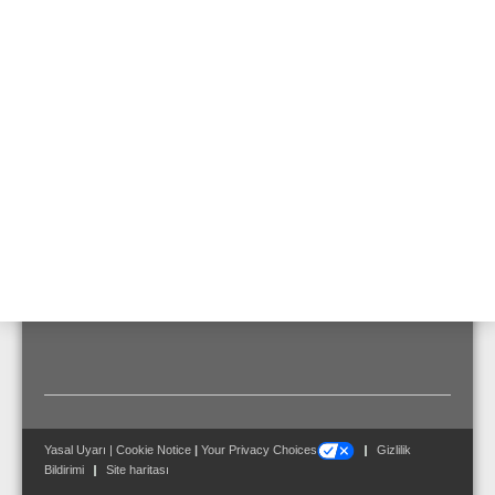
max 1 m
Transformatör güç
6 / 3 / 1,5 W
prizleri
Aktarma aralığı
93 ... 23500 Hz
Ortam sıcaklığı
-20 °C ... 150 °C
Ebatlar
G: 255 mm Y: 195 mm
D: 88 mm
Yasal Uyarı
|
Cookie Notice
|
Your Privacy Choices
Gizlilik
Bildirimi
Site haritası