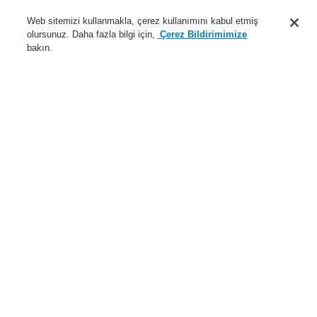
Destek
Web sitemizi kullanmakla, çerez kullanımını kabul etmiş
olursunuz. Daha fazla bilgi için,
Çerez Bildirimimize
Hakkımızda
bakın.
Sisteme giriş
Kayıt ol
Login Help
İletişim
Haberler
Dünyada Biz
İş Ortaklarımız
Menü
Search
Anasayfa
Ürünler
Genel Anons ve Sesli Alarm Sistemleri
Ürünler
Standart Hoparlör
Tavana Tipi Hoparlör
Yangın kubbeli, Gömme Tavan Hoparlörü EVAC 5, 6 W
Ürünler
Genel Bakış
Yangın Algılama Sistemleri