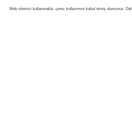
Web sitemizi kullanmakla, çerez kullanımını kabul etmiş olursunuz. Daha 
Ürünler
Uygulamalar
D
Anasayfa
Ürünler
Genel Anons ve Sesl
Ürünler
Genel Bakış
Yangın Algılama Sistemleri
Genel Anons ve Sesli Alarm
Sistemleri
Ürünler