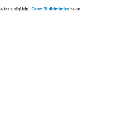
fazla bilgi için,
Çerez Bildirimimize
bakın.
Sisteme giriş
Kayıt ol
Login Help
estek
Hakkımızda
Haberler
İş Ortaklarımız
i Alarm Sistemleri
Ürünler
Standart Hoparlör
Tavana Tipi Hoparlör
Tava
Tavan ho
50X
581241
Güç vanalı, yerleşik 100-V
metal ızgara, çelik yangı
tam aralıklı hoparlör. As
üzere tasarlanmıştır. Seram