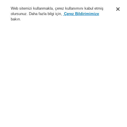
Destek
Web sitemizi kullanmakla, çerez kullanımını kabul etmiş
olursunuz. Daha fazla bilgi için,
Çerez Bildirimimize
Hakkımızda
bakın.
Sisteme giriş
Kayıt ol
Login Help
İletişim
Haberler
Dünyada Biz
İş Ortaklarımız
Menü
Search
Anasayfa
Ürünler
Genel Anons ve Sesli Alarm Sistemleri
Ürünler
Standart Hoparlör
Kabin Tipi Hoparlör
Duvara monte hoparlör EVAC W5
Ürünler
Genel Bakış
Yangın Algılama Sistemleri