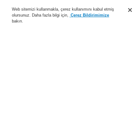
Destek
Web sitemizi kullanmakla, çerez kullanımını kabul etmiş
olursunuz. Daha fazla bilgi için,
Çerez Bildirimimize
Hakkımızda
bakın.
Sisteme giriş
Kayıt ol
Login Help
İletişim
Haberler
Dünyada Biz
İş Ortaklarımız
Menü
Search
Anasayfa
Ürünler
Genel Anons ve Sesli Alarm Sistemleri
Ürünler
VARIODYN® D1
Çağrı İstasyonu
DCS ve UIMs Aksesuarları
DCS için "Honeywell" etiket
Ürünler
Genel Bakış
Yangın Algılama Sistemleri