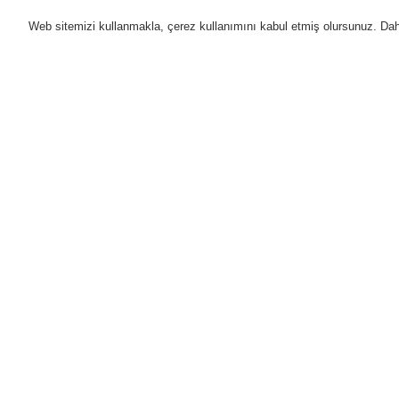
Web sitemizi kullanmakla, çerez kullanımını kabul etmiş olursunuz. Daha 
Ürünler
Uygulamalar
D
Anasayfa
Ürünler
Genel Anons ve Sesl
Fiber optik konvertör için güç kaynağı
Ürünler
Genel Bakış
Yangın Algılama Sistemleri
Genel Anons ve Sesli Alarm
Sistemleri