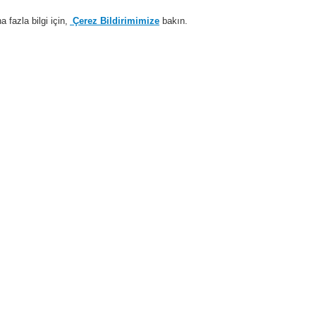
fazla bilgi için,
Çerez Bildirimimize
bakın.
Sisteme giriş
Kayıt ol
Login Help
estek
Hakkımızda
Haberler
İş Ortaklarımız
i Alarm Sistemleri
Ürünler
VARIODYN® D1
Çağrı İstasyonu
DCS ve UIM
Fiber opti
güç kayn
583315.02
583317.21 DCS Parça No'lu 