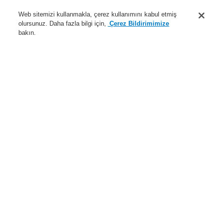
Destek
Web sitemizi kullanmakla, çerez kullanımını kabul etmiş
olursunuz. Daha fazla bilgi için,
Çerez Bildirimimize
Hakkımızda
bakın.
Sisteme giriş
Kayıt ol
Login Help
İletişim
Haberler
Dünyada Biz
İş Ortaklarımız
Menü
Search
Anasayfa
Ürünler
Genel Anons ve Sesli Alarm Sistemleri
Ürünler
VARIODYN® D1
Çağrı İstasyonu
Güvenlik ile ilgili olmayan uygulamalar için çağrı istasyonları
DIGIM4 Ön anons melodi sistemli masa üstü çağrı istasyonu
Ürünler
Genel Bakış