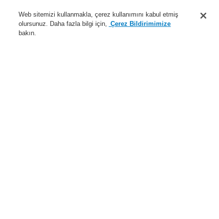
Destek
Web sitemizi kullanmakla, çerez kullanımını kabul etmiş
olursunuz. Daha fazla bilgi için,
Çerez Bildirimimize
Hakkımızda
bakın.
Sisteme giriş
Kayıt ol
Login Help
İletişim
Haberler
Dünyada Biz
İş Ortaklarımız
Menü
Search
Anasayfa
Ürünler
Genel Anons ve Sesli Alarm Sistemleri
Ürünler
VARIODYN® D1
Çağrı İstasyonu
Dijital Yangın Kontrol PA Paneli
Dijital Yangın PA Kontrol Paneli DCSF12
Ürünler
Genel Bakış