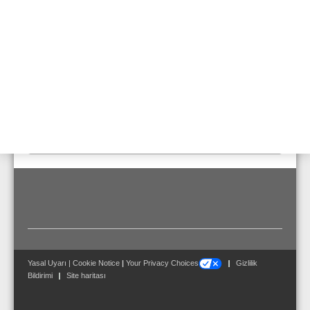
tuşlara sadece açık kapaklardan basılması sağlanmış
olur. Ancak, bu kapaklardan bir tanesiyle sadece üç
adet yatay olarak dizilmiş tuş basılmaktan korumaya
alınabilir.
Teslimat Kapsamı:
Dijital iletişim ünitesini bir data prizine bağlamak için 3
m uzunluğunda Cat5-kablo teslimat ile birlikte tedarik
edilir.
Yasal Uyarı
|
Cookie Notice
|
Your Privacy Choices
Gizlilik
Bildirimi
Site haritası