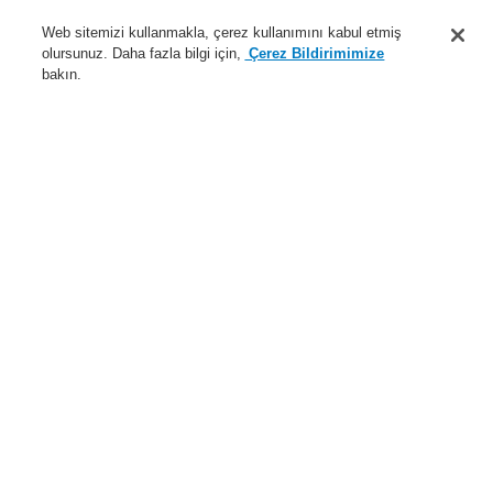
Destek
Web sitemizi kullanmakla, çerez kullanımını kabul etmiş
olursunuz. Daha fazla bilgi için,
Çerez Bildirimimize
Hakkımızda
bakın.
Sisteme giriş
Kayıt ol
Login Help
İletişim
Haberler
Dünyada Biz
İş Ortaklarımız
Menü
Search
Anasayfa
Ürünler
Genel Anons ve Sesli Alarm Sistemleri
Ürünler
VARIODYN® D1
Çağrı İstasyonu
Yedekli Çağrı İstasyonu
Haberleşme DCS15 RE
Ürünler
Genel Bakış
Yangın Algılama Sistemleri