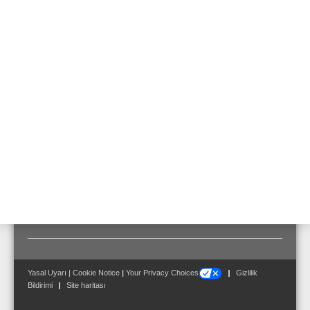
programlanabilir LED
Yedek ve yedek olmayan uygulamalar için
kullanılabilir
Teslimat Kapsamı:
Dijital iletişim ünitesini bir data prizine bağlamak için 3
m uzunluğunda Cat5-kablo teslimat ile birlikte tedarik
edilir.
Yasal Uyarı
|
Cookie Notice
|
Your Privacy Choices
Gizlilik
Bildirimi
Site haritası