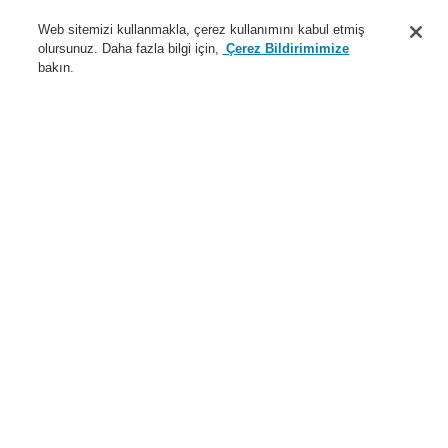
Destek
Web sitemizi kullanmakla, çerez kullanımını kabul etmiş
olursunuz. Daha fazla bilgi için,
Çerez Bildirimimize
Hakkımızda
bakın.
Sisteme giriş
Kayıt ol
Login Help
İletişim
Haberler
Dünyada Biz
İş Ortaklarımız
Menü
Search
Anasayfa
Ürünler
Genel Anons ve Sesli Alarm Sistemleri
Ürünler
VARIODYN® D1
Çağrı İstasyonu
Yedekli Çağrı İstasyonu
FW-Haberleşme DCSF1 RE
Ürünler
Genel Bakış
Yangın Algılama Sistemleri