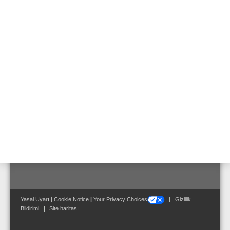
Alarm mesajlarının ve tahliye mesajlarının kontrolü
ve izlenmesi
Duyuruların ve diğer sesli bildirimlerin kontrolü ve
izlenmesi, duyuruların planlanması
Tesiste bulunan diğer fonksiyonlara arayüz
sağlama
VARIODYN® D1 sisteminin, sistem durumunu
görüntüleme ve kontrol etme
USB üzerinden program kilidi (USB-Dongle)
yöntemi de dahil olmak üzere yazılım lisanslama
Yasal Uyarı
|
Cookie Notice
|
Your Privacy Choices
Gizlilik
Bildirimi
Site haritası