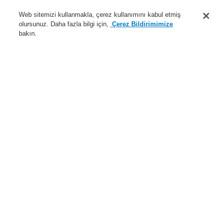
Destek
Web sitemizi kullanmakla, çerez kullanımını kabul etmiş
olursunuz. Daha fazla bilgi için,
Çerez Bildirimimize
Hakkımızda
bakın.
Sisteme giriş
Kayıt ol
Login Help
İletişim
Haberler
Dünyada Biz
İş Ortaklarımız
Menü
Search
Anasayfa
Ürünler
Genel Anons ve Sesli Alarm Sistemleri
Ürünler
VARIODYN® D1
PAMMI Plus
PAMMI Plus PA Server
Ürünler
Genel Bakış
Yangın Algılama Sistemleri