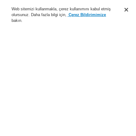
Destek
Web sitemizi kullanmakla, çerez kullanımını kabul etmiş
olursunuz. Daha fazla bilgi için,
Çerez Bildirimimize
Hakkımızda
bakın.
Sisteme giriş
Kayıt ol
Login Help
İletişim
Haberler
Dünyada Biz
İş Ortaklarımız
Menü
Search
Anasayfa
Ürünler
Genel Anons ve Sesli Alarm Sistemleri
Ürünler
X-618
Gürültü algılayıcı A
Ürünler
Genel Bakış
Yangın Algılama Sistemleri