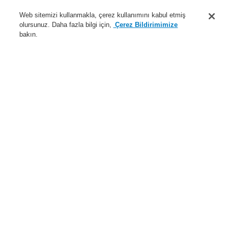
Destek
Web sitemizi kullanmakla, çerez kullanımını kabul etmiş
olursunuz. Daha fazla bilgi için,
Çerez Bildirimimize
Hakkımızda
bakın.
Sisteme giriş
Kayıt ol
Login Help
İletişim
Haberler
Dünyada Biz
İş Ortaklarımız
Menü
Search
Anasayfa
Ürünler
Genel Anons ve Sesli Alarm Sistemleri
Ürünler
X-618
Güç Amplifikatörü 2x250W
Ürünler
Genel Bakış
Yangın Algılama Sistemleri