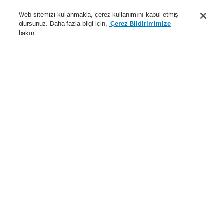
Destek
Web sitemizi kullanmakla, çerez kullanımını kabul etmiş
olursunuz. Daha fazla bilgi için,
Çerez Bildirimimize
Hakkımızda
bakın.
Sisteme giriş
Kayıt ol
Login Help
İletişim
Haberler
Dünyada Biz
İş Ortaklarımız
Menü
Search
Anasayfa
Ürünler
Genel Anons ve Sesli Alarm Sistemleri
Ürünler
X-618
Güç Amplifikatörü 2x250W, EN
Ürünler
Genel Bakış
Yangın Algılama Sistemleri