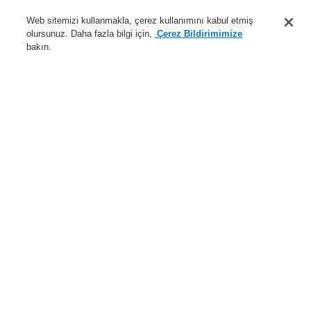
Destek
Web sitemizi kullanmakla, çerez kullanımını kabul etmiş
olursunuz. Daha fazla bilgi için,
Çerez Bildirimimize
Hakkımızda
bakın.
Sisteme giriş
Kayıt ol
Login Help
İletişim
Haberler
Dünyada Biz
İş Ortaklarımız
Menü
Search
Anasayfa
Ürünler
Yangın Algılama Sistemleri
ESSER by Honeywell
Ürünler
Alarm Cihazları
Conventional
Kombine Alarm Cihazları
Kombine görsel-işitsel alarm cihazı, 24 V DC, kırmızı
Ürünler
Genel Bakış