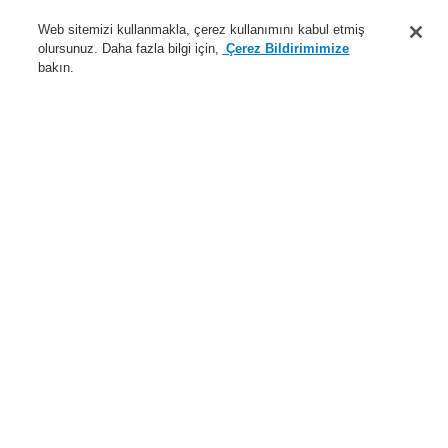
Destek
Web sitemizi kullanmakla, çerez kullanımını kabul etmiş
olursunuz. Daha fazla bilgi için,
Çerez Bildirimimize
Hakkımızda
bakın.
Sisteme giriş
Kayıt ol
Login Help
İletişim
Haberler
Dünyada Biz
İş Ortaklarımız
Menü
Search
Anasayfa
Ürünler
Yangın Algılama Sistemleri
ESSER by Honeywell
Ürünler
Alarm Cihazları
Conventional
Optik Alarm Cihazları
Flaşörlü siren amber, Asserta tipi, 10-30V DC sistemi yazılımı
8008 FACP, Seri 2
Ürünler