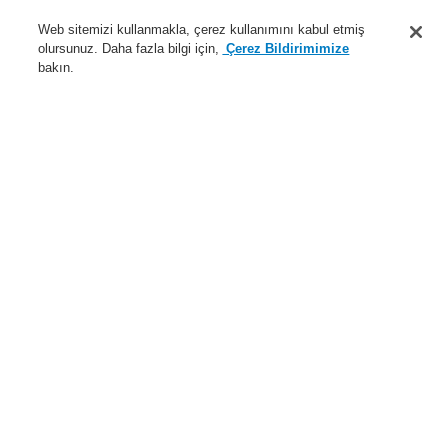
Destek
Web sitemizi kullanmakla, çerez kullanımını kabul etmiş
olursunuz. Daha fazla bilgi için,
Çerez Bildirimimize
Hakkımızda
bakın.
Sisteme giriş
Kayıt ol
Login Help
İletişim
Haberler
Dünyada Biz
İş Ortaklarımız
Menü
Search
Anasayfa
Ürünler
Yangın Algılama Sistemleri
ESSER by Honeywell
Ürünler
Alarm Cihazları
Conventional
Optik Alarm Cihazları
Kırmızı flaşör 12 V DC
Ürünler
Genel Bakış