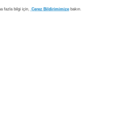
fazla bilgi için,
Çerez Bildirimimize
bakın.
Sisteme giriş
Kayıt ol
Login Help
estek
Hakkımızda
Haberler
İş Ortaklarımız
temleri
ESSER by Honeywell
Ürünler
Alarm Cihazları
Conventional
Taban O-R
P 310