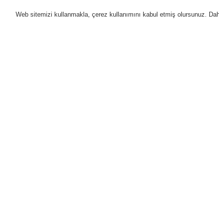
Web sitemizi kullanmakla, çerez kullanımını kabul etmiş olursunuz. Daha 
Ürünler
Uygulamalar
D
Anasayfa
Ürünler
Yangın Algılama Sis
Taban O-Ring - 5'li Paket
Ürünler
Genel Bakış
Yangın Algılama Sistemleri
ESSER by Honeywell