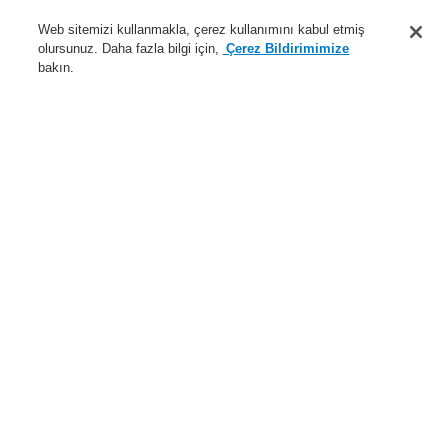
Destek
Web sitemizi kullanmakla, çerez kullanımını kabul etmiş
olursunuz. Daha fazla bilgi için,
Çerez Bildirimimize
Hakkımızda
bakın.
Sisteme giriş
Kayıt ol
Login Help
İletişim
Haberler
Dünyada Biz
İş Ortaklarımız
Menü
Search
Anasayfa
Ürünler
Yangın Algılama Sistemleri
ESSER by Honeywell
Ürünler
Alarm Cihazları
IQ8Alarm Akıllı Adreslenebilir
IQ8Alarm Aksesuarları
IQ8Alarm için IP65 kırmızı taban
Ürünler
Genel Bakış