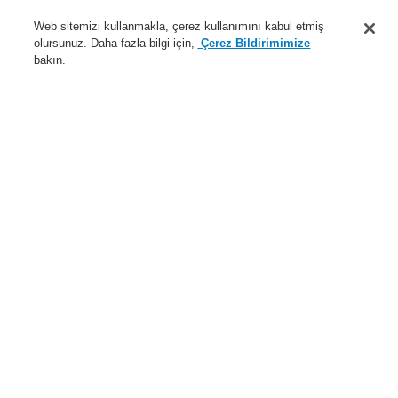
Destek
Web sitemizi kullanmakla, çerez kullanımını kabul etmiş
olursunuz. Daha fazla bilgi için,
Çerez Bildirimimize
Hakkımızda
bakın.
Sisteme giriş
Kayıt ol
Login Help
İletişim
Haberler
Dünyada Biz
İş Ortaklarımız
Menü
Search
Anasayfa
Ürünler
Yangın Algılama Sistemleri
ESSER by Honeywell
Ürünler
Otomatik Dedektörler
$name
Series IQ8Quad Ex (i)
Ürünler
Genel Bakış
Yangın Algılama Sistemleri