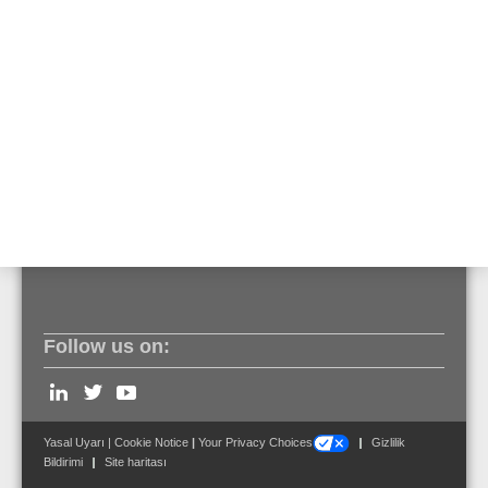
Zon 1 ve zon 2'de kullanılması durumunda
- 804744 parça numaralı Ex bariyerinde bireysel olarak
adreslenmesiyle,
- konvansiyonel zonlarda 764744 parça numaralı Ex
bariyer kullanılmalıdır!
Ex bariyer kendinden güvenlikli olan ve olmayan
devreleri izlenecek patlama tehlikesi olan alanlardan
(patlama zonu) önce ayırır.
Follow us on:
Yasal Uyarı
|
Cookie Notice
|
Your Privacy Choices
Gizlilik
Bildirimi
Site haritası