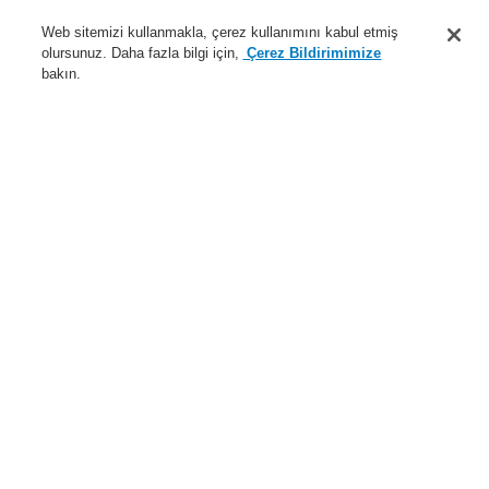
Destek
Web sitemizi kullanmakla, çerez kullanımını kabul etmiş
olursunuz. Daha fazla bilgi için,
Çerez Bildirimimize
Hakkımızda
bakın.
Sisteme giriş
Kayıt ol
Login Help
İletişim
Haberler
Dünyada Biz
İş Ortaklarımız
Menü
Search
Anasayfa
Ürünler
Yangın Algılama Sistemleri
ESSER by Honeywell
Ürünler
Otomatik Dedektörler
ES Detect Serisi (Akıllı ve Adreslenemeyen Tip)
Ürünler
Genel Bakış
Yangın Algılama Sistemleri