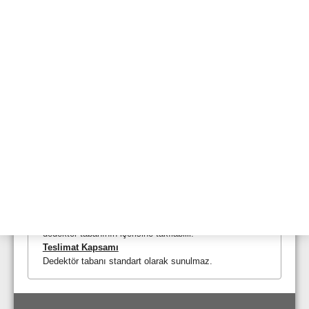
Alarm görüntüsü için Dedektör LED'i ve servis
esnasında tanımlama ekranı (8000 aracı ile bakıma
yönelik)
Geniş aksesuar seçenekleri:
Standart soket ve röle tabanı
Tavan montajı için soket adaptörü
Yangın dedektörleri ve dedektör tabanı için
opsiyonel toz kapakları
Askılı montaj için kit
Ek Bilgi
Farklı renk seçenekleri mevcuttur! Mevcut kabloların
içerisinden geçirilmesi için WAGO kablo tutucu (örn: tip
243-204 (O 0.5-1 mm) veya 273/104 (0.75-2.5 mm²))
dedektör tabanının içerisine takılabilir.
Teslimat Kapsamı
Dedektör tabanı standart olarak sunulmaz.