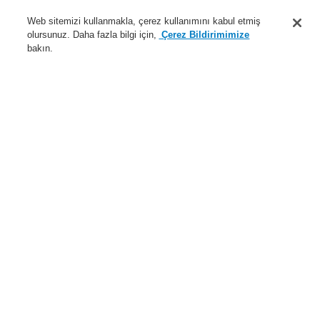
Destek
Web sitemizi kullanmakla, çerez kullanımını kabul etmiş
olursunuz. Daha fazla bilgi için,
Çerez Bildirimimize
Hakkımızda
bakın.
Sisteme giriş
Kayıt ol
Login Help
İletişim
Haberler
Dünyada Biz
İş Ortaklarımız
Menü
Search
Anasayfa
Ürünler
Yangın Algılama Sistemleri
ESSER by Honeywell
Ürünler
Otomatik Dedektörler
Series IQ8Quad (Intelligent Addressable)
Entegre Alarm cihazları olmayan Dedektörler
Ürünler
Genel Bakış