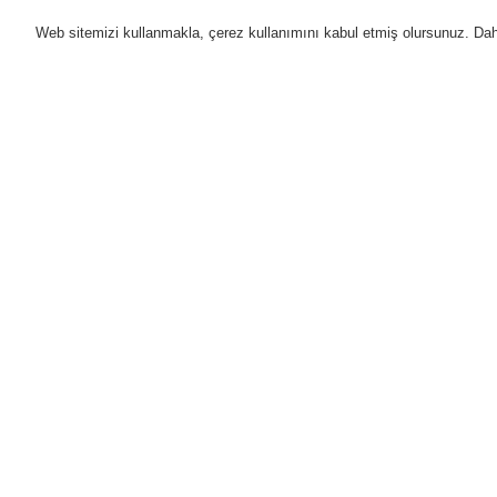
Web sitemizi kullanmakla, çerez kullanımını kabul etmiş olursunuz. Daha 
Ürünler
Uygulamalar
D
Anasayfa
Ürünler
Yangın Algılama Sis
Entegre Alarm cihazları olmayan Dedekt
Ürünler
Genel Bakış
Yangın Algılama Sistemleri
ESSER by Honeywell