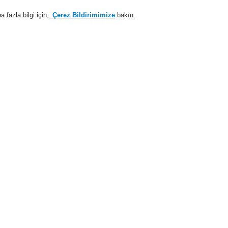
fazla bilgi için,
Çerez Bildirimimize
bakın.
Sisteme giriş
Kayıt ol
Login Help
estek
Hakkımızda
Haberler
İş Ortaklarımız
temleri
ESSER by Honeywell
Ürünler
Otomatik Dedektörler
Series IQ8Q
örler
IQ8Quad İ
çok sensö
dedektör
802373