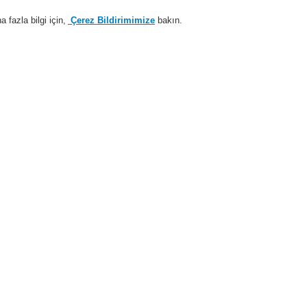
fazla bilgi için,
Çerez Bildirimimize
bakın.
Sisteme giriş
Kayıt ol
Login Help
estek
Hakkımızda
Haberler
İş Ortaklarımız
temleri
ESSER by Honeywell
Ürünler
Otomatik Dedektörler
Series IQ8Q
örler
IQ8Quad İ
OTblue ço
yangın de
802375