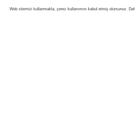
Web sitemizi kullanmakla, çerez kullanımını kabul etmiş olursunuz. Daha 
Ürünler
Uygulamalar
D
Anasayfa
Ürünler
Yangın Algılama Sis
Entegre Alarm cihazları olmayan Dedekt
Ürünler
Genel Bakış
Yangın Algılama Sistemleri
ESSER by Honeywell