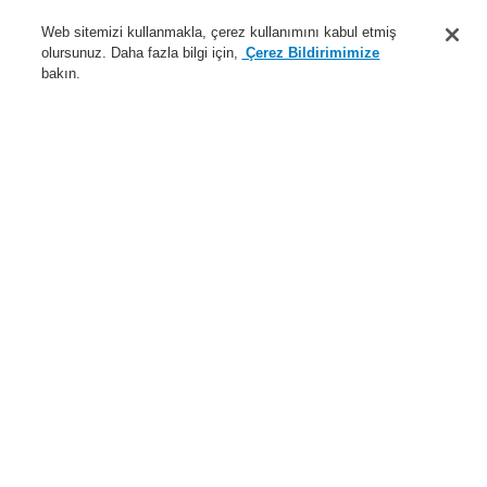
Destek
Web sitemizi kullanmakla, çerez kullanımını kabul etmiş
olursunuz. Daha fazla bilgi için,
Çerez Bildirimimize
Hakkımızda
bakın.
Sisteme giriş
Kayıt ol
Login Help
İletişim
Haberler
Dünyada Biz
İş Ortaklarımız
Menü
Search
Anasayfa
Ürünler
Yangın Algılama Sistemleri
ESSER by Honeywell
Ürünler
Kontrol Panelleri
Yangın Söndürme Kontrol Paneli
19" Raf içerisinde 8010 Yangın Söndürme Kontrol Panellerine
yönelik Aksesuarlar
19" raf içerisinde panel (8010) için terminal kartı, 2 m
Ürünler