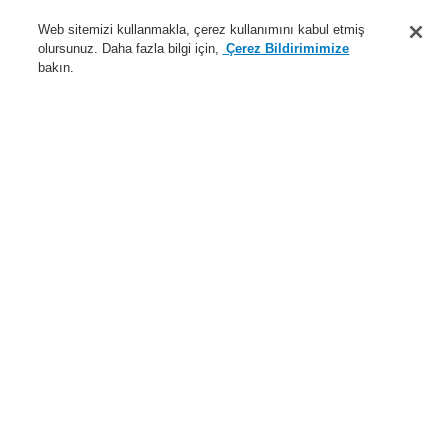
Destek
Web sitemizi kullanmakla, çerez kullanımını kabul etmiş
olursunuz. Daha fazla bilgi için,
Çerez Bildirimimize
Hakkımızda
bakın.
Sisteme giriş
Kayıt ol
Login Help
İletişim
Haberler
Dünyada Biz
İş Ortaklarımız
Menü
Search
Anasayfa
Ürünler
Yangın Algılama Sistemleri
ESSER by Honeywell
Ürünler
Kontrol Panelleri
Yangın Söndürme Kontrol Paneli
Duvara Monte 8010 Yangın Söndürme Kontrol Paneli
Seçenekleri
Gövde içerisinde çok kesimli arabirim
Ürünler