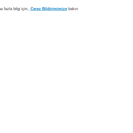
fazla bilgi için,
Çerez Bildirimimize
bakın.
Sisteme giriş
Kayıt ol
Login Help
estek
Hakkımızda
Haberler
İş Ortaklarımız
temleri
ESSER by Honeywell
Ürünler
Kontrol Panelleri
Yangın Söndürme
ntrol Paneli Seçenekleri
ECP 8010 için gösterge ve kumanda paneli, İngilizce
ECP 8010 
kumanda p
788401
788400 ile benzer özellikte