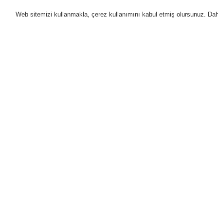
Web sitemizi kullanmakla, çerez kullanımını kabul etmiş olursunuz. Daha 
Ürünler
Uygulamalar
D
Anasayfa
Ürünler
Yangın Algılama Sis
Duvara Monte 8010 Yangın Söndürme Ko
Ürünler
Genel Bakış
Yangın Algılama Sistemleri
ESSER by Honeywell