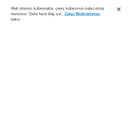
Destek
Web sitemizi kullanmakla, çerez kullanımını kabul etmiş
olursunuz. Daha fazla bilgi için,
Çerez Bildirimimize
Hakkımızda
bakın.
Sisteme giriş
Kayıt ol
Login Help
İletişim
Haberler
Dünyada Biz
İş Ortaklarımız
Menü
Search
Anasayfa
Ürünler
Yangın Algılama Sistemleri
ESSER by Honeywell
Ürünler
Kontrol Panelleri
FlexES Kontrol Paneli
FlexES Kontrol - Akıllı adresli
FlexES Control FX 2
FACP FlexES Control FX2 (2 looplu)
Ürünler
Genel Bakış