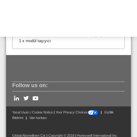
FX808325) ayrı olarak sipariş edilmesi gerekir..
FlexES için uyumlu harici seri yazıcılar: Yazıcı MEFA
Teslimat Kapsamı
Temel set içerisinde şunlar yer almaktadır: 1 x güç
kaynağı modülü, 1 x güç kaynağı bağlantı modülü, 1 x
arka panel 1, 1 x kontrol modülü, 1 x kasa çerçevesi ve
1 x modül taşıyıcı
Follow us on:
Yasal Uyarı
|
Cookie Notice
|
Your Privacy Choices
Gizlilik
Bildirimi
Site haritası
Global Abonelikten Çık
|
Copyright © 2018
|
Honeywell International Inc.