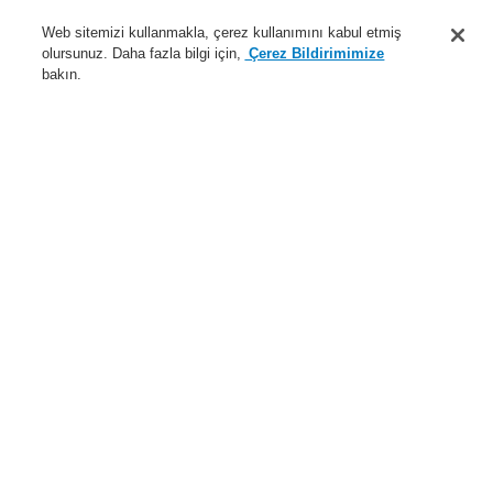
Destek
Web sitemizi kullanmakla, çerez kullanımını kabul etmiş
olursunuz. Daha fazla bilgi için,
Çerez Bildirimimize
Hakkımızda
bakın.
Sisteme giriş
Kayıt ol
Login Help
İletişim
Haberler
Dünyada Biz
İş Ortaklarımız
Menü
Search
Anasayfa
Ürünler
Yangın Algılama Sistemleri
ESSER by Honeywell
Ürünler
Kontrol Panelleri
FlexES Kontrol Paneli
Ek Güç Kaynağı
2 x 12 V / 26 Ah batarya kutusu
Ürünler
Genel Bakış