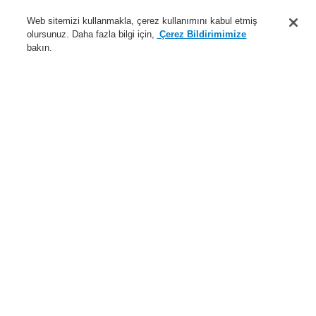
Destek
Web sitemizi kullanmakla, çerez kullanımını kabul etmiş
olursunuz. Daha fazla bilgi için,
Çerez Bildirimimize
Hakkımızda
bakın.
Sisteme giriş
Kayıt ol
Login Help
İletişim
Haberler
Dünyada Biz
İş Ortaklarımız
Menü
Search
Anasayfa
Ürünler
Yangın Algılama Sistemleri
ESSER by Honeywell
Ürünler
Kontrol Panelleri
FlexES Kontrol Paneli
Ek Güç Kaynağı
3 pimli fiş ve uzatma kablosu
Ürünler
Genel Bakış