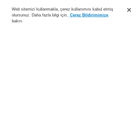
Destek
Web sitemizi kullanmakla, çerez kullanımını kabul etmiş
olursunuz. Daha fazla bilgi için,
Çerez Bildirimimize
Hakkımızda
bakın.
Sisteme giriş
Kayıt ol
Login Help
İletişim
Haberler
Dünyada Biz
İş Ortaklarımız
Menü
Search
Anasayfa
Ürünler
Yangın Algılama Sistemleri
ESSER by Honeywell
Ürünler
Gösterge ve Kumanda Panelleri
System IQ8Control
System 3000
Adaptör Modülleri
Adaptör modülü ADP-N3E
Ürünler