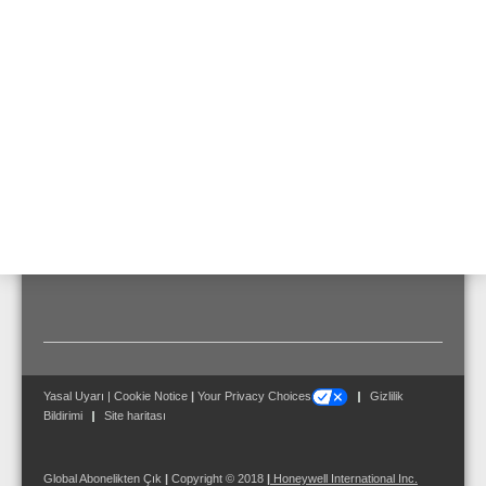
Ek Bilgi
Montaj için üst bağlantı rayı modülü (Parça No. 788652)
ve geçmeli montaj rayı için modül yuvası (Parça No.
788603.10) kullanılabilir. Arabirim FAT 3000 ile
uyumludur (Parça No. 784743). Güç beslemesi yangın
alarm paneli ya da harici bir güç kaynağı ünitesi
tarafından sağlanır. Maksimum veri hattı uzunluğu: 800
m.
Yasal Uyarı
|
Cookie Notice
|
Your Privacy Choices
Gizlilik
Bildirimi
Site haritası
Global Abonelikten Çık
|
Copyright © 2018
|
Honeywell International Inc.