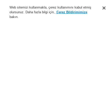
Destek
Web sitemizi kullanmakla, çerez kullanımını kabul etmiş
olursunuz. Daha fazla bilgi için,
Çerez Bildirimimize
Hakkımızda
bakın.
Sisteme giriş
Kayıt ol
Login Help
İletişim
Haberler
Dünyada Biz
İş Ortaklarımız
Menü
Search
Anasayfa
Ürünler
Yangın Algılama Sistemleri
ESSER by Honeywell
Ürünler
Gösterge ve Kumanda Panelleri
System IQ8Control
System 3000
İtfaiye İşletim Panelleri
Yangın söndürme ekibine bildirim paneli, Almanca
Ürünler