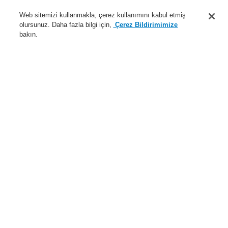
Destek
Web sitemizi kullanmakla, çerez kullanımını kabul etmiş
olursunuz. Daha fazla bilgi için,
Çerez Bildirimimize
Hakkımızda
bakın.
Sisteme giriş
Kayıt ol
Login Help
İletişim
Haberler
Dünyada Biz
İş Ortaklarımız
Menü
Search
Anasayfa
Ürünler
Yangın Algılama Sistemleri
ESSER by Honeywell
Ürünler
Montaj ve Bakım
Montaj Aksesuarları
Accessories
M12 somunlu kablo rakoru
Ürünler
Genel Bakış