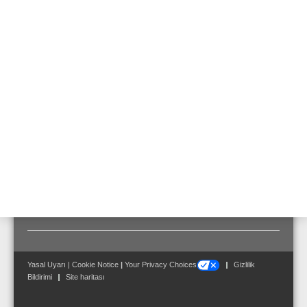
788602
Özellikler ve Avantajlar
Teknik Bilgi
Teslimat Kapsamı:
Montaj kiti
Yasal Uyarı
|
Cookie Notice
|
Your Privacy Choices
Gizlilik
Bildirimi
Site haritası