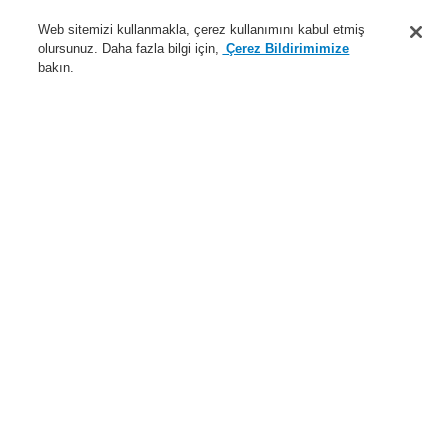
Destek
Web sitemizi kullanmakla, çerez kullanımını kabul etmiş
olursunuz. Daha fazla bilgi için,
Çerez Bildirimimize
Hakkımızda
bakın.
Sisteme giriş
Kayıt ol
Login Help
İletişim
Haberler
Dünyada Biz
İş Ortaklarımız
Menü
Search
Anasayfa
Ürünler
Yangın Algılama Sistemleri
ESSER by Honeywell
Ürünler
Montaj ve Bakım
Montaj Aksesuarları
Accessories
Üst montaj rayı.
Ürünler
Genel Bakış
Yangın Algılama Sistemleri