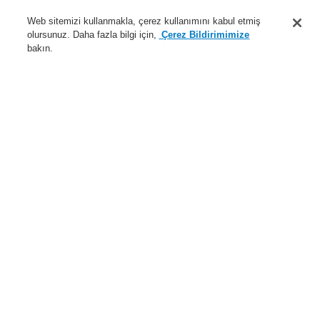
Destek
Web sitemizi kullanmakla, çerez kullanımını kabul etmiş
olursunuz. Daha fazla bilgi için,
Çerez Bildirimimize
Hakkımızda
bakın.
Sisteme giriş
Kayıt ol
Login Help
İletişim
Haberler
Dünyada Biz
İş Ortaklarımız
Menü
Search
Anasayfa
Ürünler
Yangın Algılama Sistemleri
ESSER by Honeywell
Ürünler
Manuel Çağrı Butonu
MCP Büyük Model için aksesuarlar
Geniş tip MCP 80490x için IP55 koruma kılıfı
Ürünler
Genel Bakış