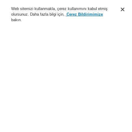
Destek
Web sitemizi kullanmakla, çerez kullanımını kabul etmiş
olursunuz. Daha fazla bilgi için,
Çerez Bildirimimize
Hakkımızda
bakın.
Sisteme giriş
Kayıt ol
Login Help
İletişim
Haberler
Dünyada Biz
İş Ortaklarımız
Menü
Search
Anasayfa
Ürünler
Yangın Algılama Sistemleri
ESSER by Honeywell
Ürünler
Manuel Çağrı Butonu
MCP Büyük Model için aksesuarlar
Geniş tip MCP için metal anahtar
Ürünler
Genel Bakış