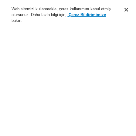
Destek
Web sitemizi kullanmakla, çerez kullanımını kabul etmiş
olursunuz. Daha fazla bilgi için,
Çerez Bildirimimize
Hakkımızda
bakın.
Sisteme giriş
Kayıt ol
Login Help
İletişim
Haberler
Dünyada Biz
İş Ortaklarımız
Menü
Search
Anasayfa
Ürünler
Yangın Algılama Sistemleri
ESSER by Honeywell
Ürünler
Manuel Çağrı Butonu
MCP Büyük Model için aksesuarlar
Koruyucu kapak için IP55 kiti
Ürünler
Genel Bakış