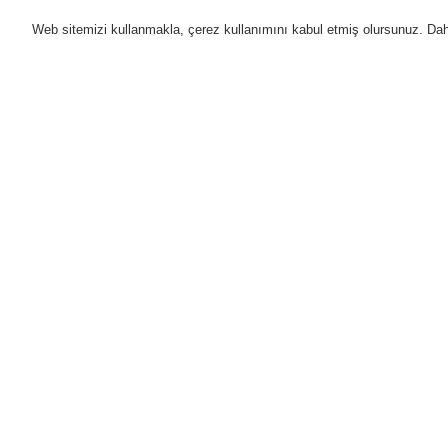
Web sitemizi kullanmakla, çerez kullanımını kabul etmiş olursunuz. Daha 
Ürünler
Uygulamalar
D
Anasayfa
Ürünler
Yangın Algılama Sis
Küçük tip MCP için sıva üstü kutu, kırmı
Ürünler
Genel Bakış
Yangın Algılama Sistemleri
ESSER by Honeywell