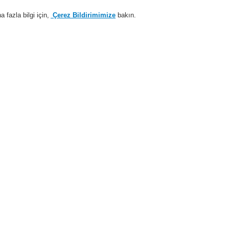
fazla bilgi için,
Çerez Bildirimimize
bakın.
Sisteme giriş
Kayıt ol
Login Help
estek
Hakkımızda
Haberler
İş Ortaklarımız
temleri
ESSER by Honeywell
Ürünler
Manuel Çağrı Butonu
Küçük Mod
zı, RAL 3020'ye benzer
Küçük tip
üstü kutu,
3020'ye b
704980