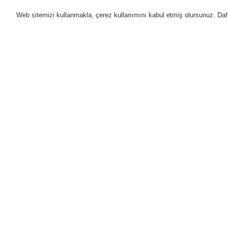
Web sitemizi kullanmakla, çerez kullanımını kabul etmiş olursunuz. Daha 
Ürünler
Uygulamalar
D
Anasayfa
Ürünler
Yangın Algılama Sis
Ürünler
Genel Bakış
Yangın Algılama Sistemleri
ESSER by Honeywell
Ürünler
Kontrol Panelleri