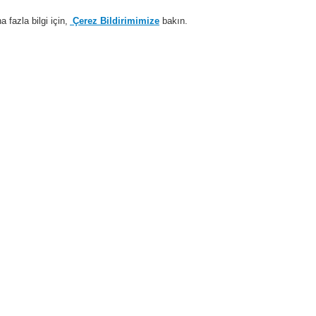
fazla bilgi için,
Çerez Bildirimimize
bakın.
Sisteme giriş
Kayıt ol
Login Help
estek
Hakkımızda
Haberler
İş Ortaklarımız
temleri
ESSER by Honeywell
Ürünler
Güç Kaynakları
Aksesuarlar
Ba
Batarya ki
785753
Minimum 12 Ah kapasitedeki