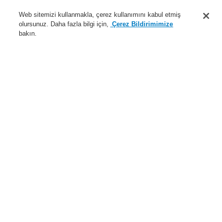
Destek
Web sitemizi kullanmakla, çerez kullanımını kabul etmiş
olursunuz. Daha fazla bilgi için,
Çerez Bildirimimize
Hakkımızda
bakın.
Sisteme giriş
Kayıt ol
Login Help
İletişim
Haberler
Dünyada Biz
İş Ortaklarımız
Menü
Search
Anasayfa
Ürünler
Yangın Algılama Sistemleri
ESSER by Honeywell
Ürünler
Güç Kaynakları
Bataryalar (Şarj Edilebilir)
12 V DC / 1.2 Ah batarya
Ürünler
Genel Bakış
Yangın Algılama Sistemleri